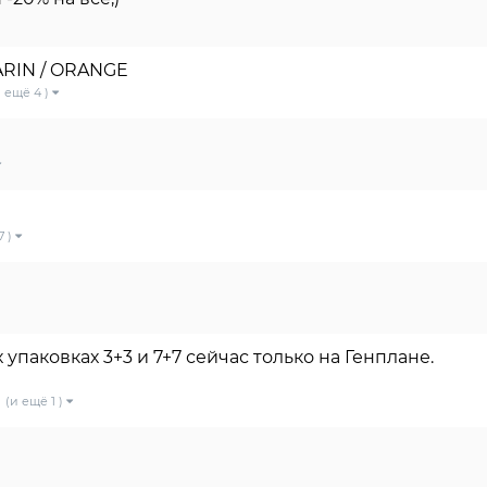
ARIN / ORANGE
и ещё 4 )
7 )
х упаковках 3+3 и 7+7 сейчас только на Генплане.
(и ещё 1 )