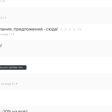
1 )
 2 )
лания, предложения - сюда!
1
2
3
4
7
и ещё 1 )
!
киберпонедельник скидки акции халява генплан
(и ещё 3 )
-20% на всё;)