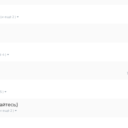
(и ещё 2 )
ё 4 )
5 )
йтесь;)
и ещё 2 )