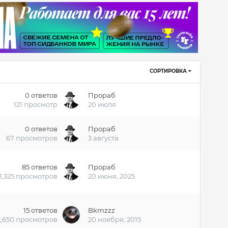
СОРТИРОВКА
0
ответов
Прораб
121
просмотр
20 июля
0
ответов
Прораб
67
просмотров
3 августа
85
ответов
Прораб
1,325
просмотров
20 июня, 2025
15
ответов
Bkmzzz
2,650
просмотров
20 ноября, 2015