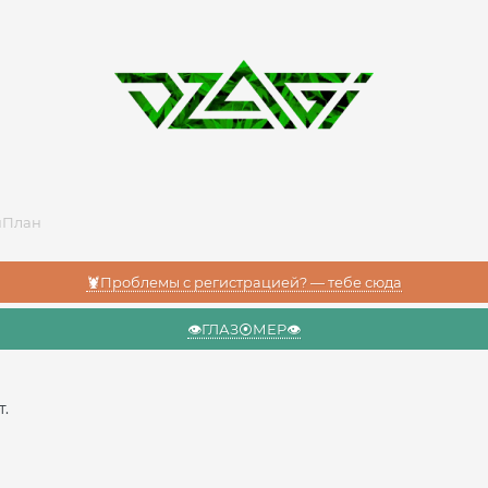
нПлан
🦞Проблемы с регистрацией? — тебе сюда
👁️ГЛАЗ⦿МЕР👁️
т.