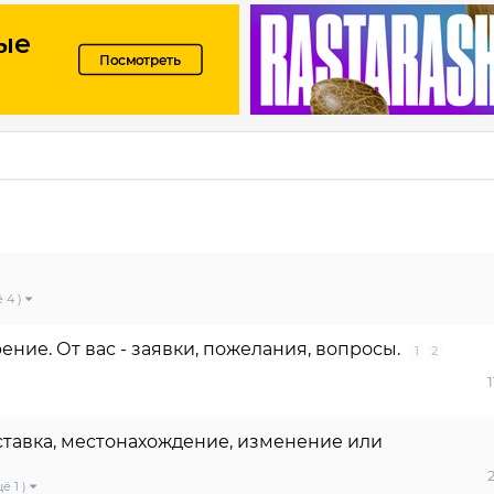
 4 )
ение. От вас - заявки, пожелания, вопросы.
1
2
1
оставка, местонахождение, изменение или
ё 1 )