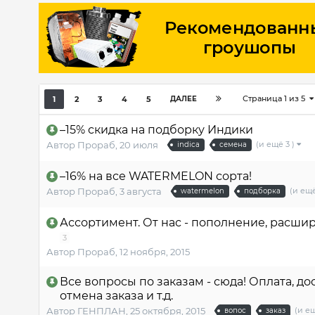
Страница 1 из 5
1
2
3
4
5
ДАЛЕЕ
–15% скидка на подборку Индики
(и ещё 3 )
Автор
Прораб
,
20 июля
indica
семена
–16% на все WATERMELON сорта!
(и ещё
Автор
Прораб
,
3 августа
watermelon
подборка
Ассортимент. От нас - пополнение, расшир
3
Автор
Прораб
,
12 ноября, 2015
Все вопросы по заказам - сюда! Оплата, д
отмена заказа и т.д.
(и ещ
Автор
ГЕНПЛАН
,
25 октября, 2015
вопос
заказ