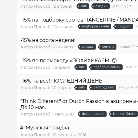
(и ещё 7 )
Автор
Прораб
,
12 апреля
sale
скидки
-15% на подборку сортов! TANGERINE / MAND
(
Автор
Прораб
,
20 января
подборка семян
сидшоп
-15% на сорта недели!
(и ещё 4 )
Автор
Прораб
,
20 января
скидка
семена
-15% по промокоду «ПОХИХИКАЕМ»😝
(и ещё 
Автор
Прораб
,
1 апреля
sale
подборка семян
-16% на всё! ПОСЛЕДНИЙ ДЕНЬ
(и ещё 4 )
Автор
Прораб
,
10 марта
sale
распродажа
"Think Different" от Dutch Passion в акционны
До 10 мая.
Автор
Прораб
,
1 мая, 2018
dutch passion
think different
"Мужская" скидка
Автор
Прораб
,
10 февраля, 2016