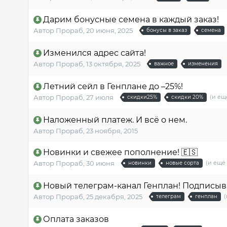
Дарим бонусные семена в каждый заказ!
Автор
Прораб
,
20 июня, 2025
бонусы в заказ
семена
Изменился адрес сайта!
Автор
Прораб
,
13 октября, 2025
важное
изменения
Летний сейл в Генплане до –25%!
(и ещ
Автор
Прораб
,
27 июля
скидки25%
скидки 20%
Наложенный платеж. И всё о нем.
Автор
Прораб
,
23 ноября, 2015
Новинки и свежее пополнение! 🇪🇸
(и ещё 
Автор
Прораб
,
30 июня
новинки
новые сорта
Новый телеграм-канал Генплан! Подписыва
(
Автор
Прораб
,
25 декабря, 2025
телеграм
генплан
Оплата заказов