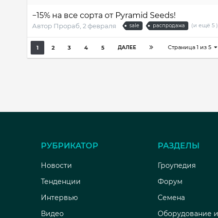
−15% на все сорта от Pyramid Seeds!
(и ещё 5 
Автор
Прораб
,
2 февраля
sale
распродажа
Страница 1 из 5
1
2
3
4
5
ДАЛЕЕ
РУБРИКАТОР
РАЗДЕЛЫ
Новости
Гроупедия
Тенденции
Форум
Интервью
Семена
Видео
Оборудование и