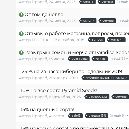
(и ещё 
Автор
Прораб
,
24 июня, 2025
оплата
семена
Оптом дешевле
(и ещё
Автор
Прораб
,
24 июня, 2025
скидки
семена
Отзывы о работе магазина, вопросы, поже
(
Автор
ГЕНПЛАН
,
25 октября, 2015
вопрос
магазин
Розыгрыш семян и мерча от Paradise Seeds
(и ещё 3 )
Автор
Прораб
,
16 июля
розыгрыш
халява
- 24 % на 24 часа: кибернпонедельник 2019
Автор
Прораб
,
21 января, 2019
-10% на все сорта Pyramid Seeds!
Автор
Прораб
,
19 декабря, 2025
распродажа
семена
-15% на дневные сорта!
(и ещё 6 )
Автор
Прораб
,
4 марта
sale15
скидки 15%
-15% на космо-сорта! а по промокоду ГАГАРИН 