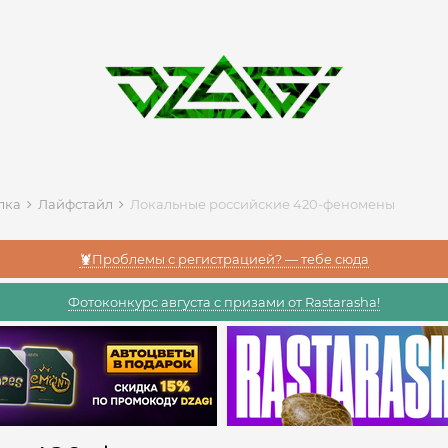
алка
Лайфстайл
Локальные российские 420-феномены
🦞Проблемы с регистрацией? — тебе сюда
Фотоконкурс августа с призами от Rastarasha!