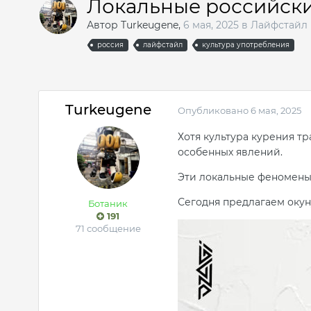
Локальные российск
Автор
Turkeugene
,
6 мая, 2025
в
Лайфстайл
россия
лайфстайл
культура употребления
Turkeugene
Опубликовано
6 мая, 2025
Хотя культура курения тр
особенных явлений.
Эти локальные феномены 
Сегодня предлагаем окун
Ботаник
191
71 сообщение