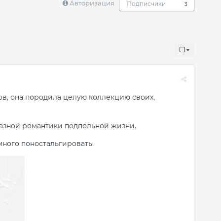
Авторизация
Подписчики
3
нов, она породила целую коллекцию своих,
разной романтики подпольной жизни.
много поностальгировать.