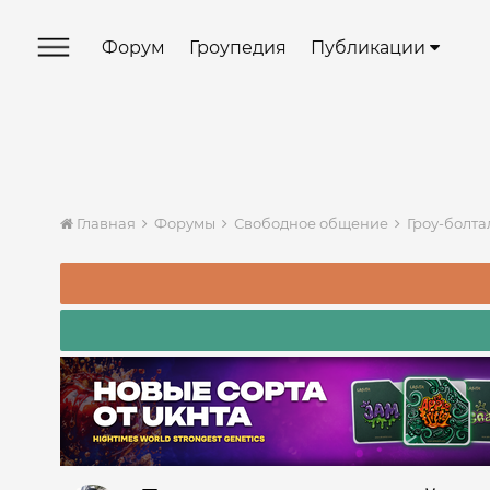
Форум
Гроупедия
Публикации
Главная
Форумы
Свободное общение
Гроу-болт