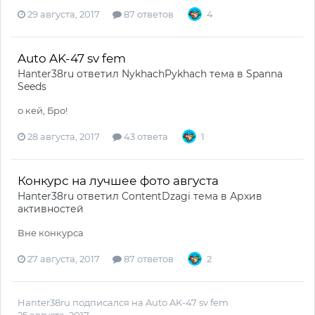
29 августа, 2017
87 ответов
4
Auto AK-47 sv fem
Hanter38ru
ответил
NykhachPykhach
тема в
Spanna
Seeds
о кей, Бро!
28 августа, 2017
43 ответа
1
Конкурс на лучшее фото августа
Hanter38ru
ответил
ContentDzagi
тема в
Архив
активностей
Вне конкурса
27 августа, 2017
87 ответов
2
Hanter38ru
подписался на
Auto AK-47 sv fem
25 августа, 2017