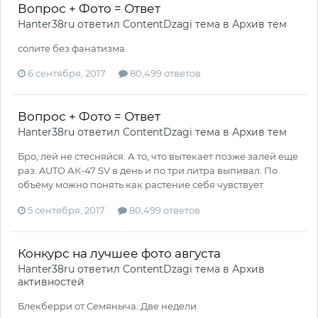
Вопрос + Фото = Ответ
Hanter38ru
ответил
ContentDzagi
тема в
Архив тем
солите без фанатизма
6 сентября, 2017
80,499 ответов
Вопрос + Фото = Ответ
Hanter38ru
ответил
ContentDzagi
тема в
Архив тем
Бро, лей не стесняйся. А то, что вытекает позже залей еще
раз. AUTO АК-47 SV в день и по три литра выпивал. По
объёму можно понять как растение себя чувствует
5 сентября, 2017
80,499 ответов
Конкурс на лучшее фото августа
Hanter38ru
ответил
ContentDzagi
тема в
Архив
активностей
Блекберри от Семяныча. Две недели