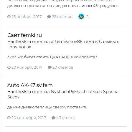
диоды по три ватта. на диодах стоят линзы 45 градусов...
25 ноября, 2017
75 ответов
2
Сайт femki.ru
Hanter38ru
ответил
artemivanov88
тема в
Отзывы о
гроушопах
сколько будет стоить ДнАТ 400 в комплекте?
20 ноября, 2017
20 ответов
Auto AK-47 sv fem
Hanter38ru
ответил
NykhachPykhach
тема в
Spanna
Seeds
да уже думаю теплицу сверху поставить
20 сентября, 2017
43 ответа