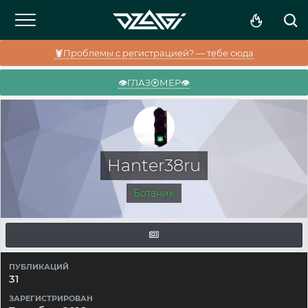
🦞Проблемы с регистрацией? — тебе сюда
👁️ГЛАЗ⦿МЕР👁️
Hanter38ru
Ботаник
ПУБЛИКАЦИЙ
31
ЗАРЕГИСТРИРОВАН