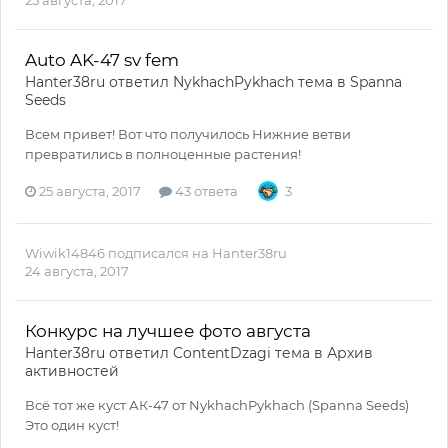
Auto AK-47 sv fem
Hanter38ru
ответил
NykhachPykhach
тема в
Spanna
Seeds
Всем привет! Вот что получилось Нижние ветви
превратились в полноценные растения!
25 августа, 2017
43 ответа
3
Wiwik14846
подписался на
Hanter38ru
24 августа, 2017
Конкурс на лучшее фото августа
Hanter38ru
ответил
ContentDzagi
тема в
Архив
активностей
Всё тот же куст АК-47 от NykhachPykhach (Spanna Seeds)
Это один куст!