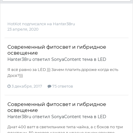
HotKot
подписался на
Hanter38ru
23 апреля, 2020
Современный фитосвет и гибридное
освещение
Hanter38ru
ответил
SonyaContent
тема в
LED
Я всё равно за LЁD.))) Зачем платить дороже когда есть
Дося?)))
3 декабря, 2017
75 ответов
Современный фитосвет и гибридное
освещение
Hanter38ru
ответил
SonyaContent
тема в
LED
Днат 400 ватт в светильнике типа чайка, а с боков по три
пластины, 50 диодов каждая в красно синем спектре,