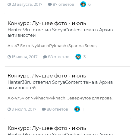
23 августа, 2017
87 ответов
6
Конкурс: Лучшее фото - июль
Hanter38ru
ответил
SonyaContent
тема в
Архив
активностей
Ак-47 SV от NykhachPykhach (Spanna Seeds)
15 июля, 2017
88 ответов
3
Конкурс: Лучшее фото - июль
Hanter38ru
ответил
SonyaContent
тема в
Архив
активностей
Ак-47SV от NykhachPykhach. Завёрнутое для грова.
9 июля, 2017
88 ответов
1
Конкурс: Лучшее фото - июль
Hanter38ru
ответил
SonyaContent
тема в
Архив