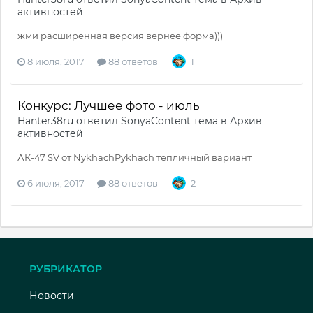
активностей
жми расширенная версия вернее форма)))
8 июля, 2017
88 ответов
1
Конкурс: Лучшее фото - июль
Hanter38ru
ответил
SonyaContent
тема в
Архив
активностей
АК-47 SV от NykhachPykhach тепличный вариант
6 июля, 2017
88 ответов
2
РУБРИКАТОР
Новости