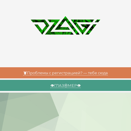
🦞Проблемы с регистрацией? — тебе сюда
👁️ГЛАЗ⦿МЕР👁️