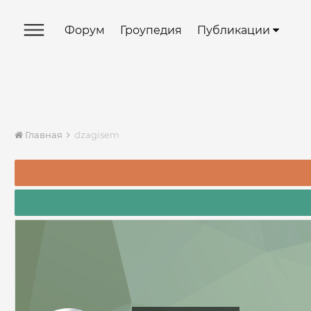
Форум
Гроупедия
Публикации
Главная
dzagisem