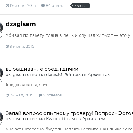
19 июня, 2015
84 ответа
кузьмич
dzagisem
Убивал по пакету плана в день и слушал хип-хоп — это 
9 июня, 2015
выращивание среди дички
dzagisem
ответил
denis301294
тема в
Архив тем
бредовая затея, друг
24 мая, 2015
7 ответов
Задай вопрос опытному гроверу! Вопрос+Фото
dzagisem
ответил
Kvadrattt
тема в
Архив тем
мне вот интересно, будет ли цеплять неопыленная дичка? у ко