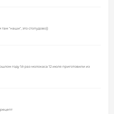
 там "наши", это стопудово))
ошлом году 1й раз молокаса 12 июля приготовили из
 рецепт