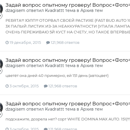
Задай вопрос опытному гроверу! Вопрос+Фото
dzagisem
ответил
Kvadrattt
тема в
Архив тем
РЕБЯТА!!! ХЭЛП!!! ОТОРВАЛ СВОЕЙ РАСТИХЕ (FAST BUD AU
3Х ПАЛЫЙ ЛИСТИК ИЗ-ЗА НЕАККУРАТНОСТИ (УПАЛА ЛАМПА LE
ОЧЕНЬ ПЕРЕЖИВАЮ 5Й КУСТ НА СЧЕТУ, НО ТАКОЕ ВПЕРВЫЕ
19 декабря, 2015
121,968 ответов
Задай вопрос опытному гроверу! Вопрос+Фото
dzagisem
ответил
Kvadrattt
тема в
Архив тем
цветёт она дней 40 примерно, ей 151 день (автоцвет)
3 октября, 2015
121,968 ответов
Задай вопрос опытному гроверу! Вопрос+Фото
dzagisem
ответил
Kvadrattt
тема в
Архив тем
подскажите, дозрела нет? сорт WHITE DOMINA MAX AUTO. 151(!!!
3 октября, 2015
121,968 ответов