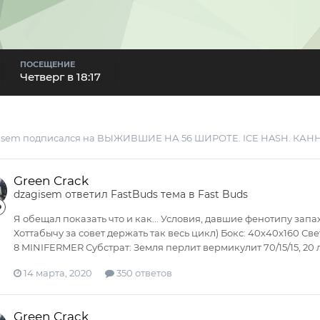
ПОСЕЩЕНИЕ
Четверг в 18:17
isem
подписался на
ВЫЖИВШИЕ НА 56 ШИРОТЕ. ICE HASH. КА
Green Crack
dzagisem
ответил
FastBuds
тема в
Fast Buds
Я обещал показать что и как... Условия, давшие фенотипу за
Хоттабычу за совет держать так весь цикл) Бокс: 40х40х160 С
8 MINIFERMER Субстрат: Земля перлит вермикулит 70/15/15, 20 
14 марта, 2020
350 ответов
Green Crack