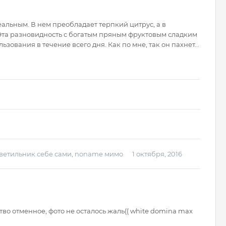
альным. В нем преобладает терпкий цитрус, а в
Эта разновидность с богатым пряным фруктовым сладким
ования в течение всего дня. Как по мне, так он пахнет...
ветильник себе сами, noname мимо
1 октября, 2016
ство отменное, фото не осталось жаль(( white domina max