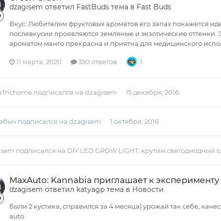
dzagisem
ответил
FastBuds
тема в
Fast Buds
Вкус: Любителям фруктовых ароматов его запах покажется иде
послевкусии проявляются земляные и экзотические оттенки. 
ароматом манго прекрасна и приятна для медицинского использ
11 марта, 2020
350 ответов
1
Trichome
подписался на
dzagisem
15 декабря, 2016
табыч
подписался на
dzagisem
1 октября, 2016
isem
подписался на
DIY LED GROW LIGHT, крутим светодиодный с
MaxAuto: Kannabia приглашает к эксперименту
dzagisem
ответил
katyagp
тема в
Новости
были 2 кустика, справился за 4 месяца) урожай так себе, каче
auto