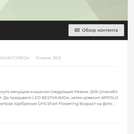
Обзор контента
ННОНАПОЛЕОН.
15 июня, 2021
пахнуть мечущим кошаком следующие:Режим: 20/4 (спасибо
вет: До предцвета LED BESTVA 600w, затем довесил APPOLO
литров Удобрения GHS Short Flowering Возраст на фото...