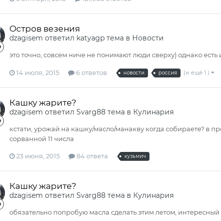
Остров везения
dzagisem
ответил
katyagp
тема в
Новости
это точно, совсем ниче не понимают люди сверху) однако есть и
14 июля, 2015
6 ответов
(и ещё 1 )
новости
россия
Кашку жарите?
dzagisem
ответил
Svarg88
тема в
Кулинария
кстати, урожай на кашку/масло/манакву когда собираете? в пр
сорванной 11 числа
23 июня, 2015
84 ответа
кузьмич
Кашку жарите?
dzagisem
ответил
Svarg88
тема в
Кулинария
обязательно попробую масла сделать этим летом, интересный