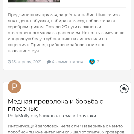
Предфинишная прямая, зацвёл каннабис. Шишки изо
дня в день набухают, набирают массу, поблескивают
серебром трихом. Позади 2/3 пути сложного и
ответственного ухода за растением. Но вот ты замечаешь
инородную белую субстанцию на листьях или на
соцветиях. Привет, грибковое заболевание под
названием муч...
15 апреля, 2021
4 комментария
3
Медная проволока и борьба с
плесенью
PollyMolly
опубликовал тема в
Гроухаки
Интригующий заголовок, не так ли? Наверняка о чём-то
подобном ты уже читал или слышал от опытных гроверов.