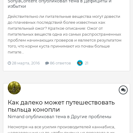
SonyaContent
опубликовал тема в
Дефициты и
избытки
Действительно ли питательные вещества могут довести
до плачевных последствий более известных как
питательный ожог? Краткое описание: Ожог от
питательных веществ одна из самых распространенных
проблем начинающих гроверов и является результатом
того, что корни куста принимают из почвы больше
питате...
28 марта, 2016
86 ответов
21
Как далеко может путешествовать
пыльца конопли
Nimand
опубликовал тема в
Другие проблемы
Несмотря на все усилия производителей каннабиса,
направленные на то, чтобы пыльца не попадала в их