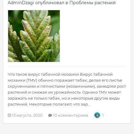
AdminDzagi
опубликовал в
Проблемы растений
Что такое вирус табачной мозаики Вирус табачной
мозаики (TMV) обычно поражает табак, делая его листья
скрученными и пятнистыми (мозаичными), замедляя рост
растений и снижая их урожайность. Однако TMV может
заражать не только табак, но и некоторые другие виды
растений. Некоторые полагают, что зар...
13 августа, 2020
10 комментариев
1