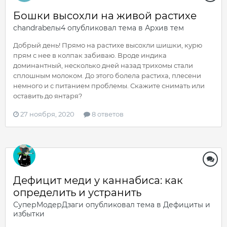
Бошки высохли на живой растихе
chandrabeлы4
опубликовал тема в
Архив тем
Добрый день! Прямо на растихе высохли шишки, курю
прям с нее в колпак забиваю. Вроде индика
доминантный, несколько дней назад трихомы стали
сплошным молоком. До этого болела растиха, плесени
немного и с питанием проблемы. Скажите снимать или
оставить до янтаря?
27 ноября, 2020
8 ответов
Дефицит меди у каннабиса: как
определить и устранить
СуперМодерДзаги
опубликовал тема в
Дефициты и
избытки