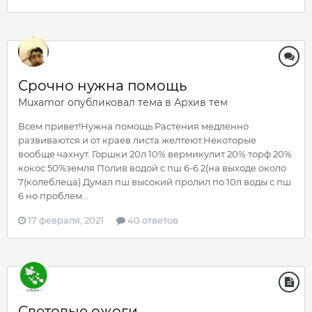
Срочно нужна помощь
Muxamor
опубликовал тема в
Архив тем
Всем привет!Нужна помощь.Растения медленно
развиваются и от краев листа желтеют.Некоторые
вообще чахнут. Горшки 20л 10% вермикулит 20% торф 20%
кокос 50%земля Полив водой с пш 6-6.2(на выходе около
7(колеблеца) Думал пш высокий пролил по 10л воды с пш
6 но проблем...
17 февраля, 2021
40 ответов
Световые ожоги