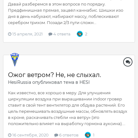
Давай разберемся в этом вопросе по порядку.
Предфинишная прямая, зацвёл каннабис. Шишки изо
дня в день набухают, набирают массу, поблескивают
серебром трихом. Позади 2/3 пути сложн...
15 апреля, 2021
4 ответа
2
Ожог ветром? Не, не слыхал.
HesiRussia
опубликовал тема в
HESI
Как известно, все хорошо в меру. Для улучшения
циркуляции воздуха при выращивании indoor гровер
ставит в свой тент вентилятор для обдува растений. Его
цель перемешивать воздушные массы, обновлять воздух
в кроне, раскачивать стебли «на ветру» (это
положительно влияет на выработку гормона ауксина)....
16 сентября, 2020
6 ответов
1