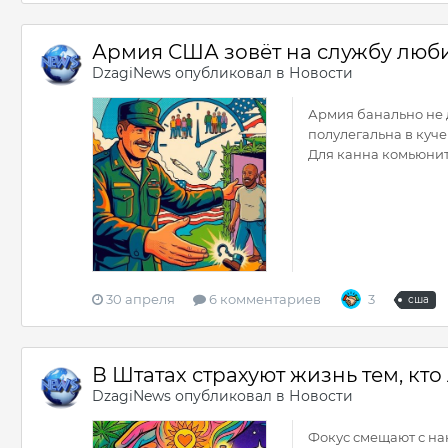
Армия США зовёт на службу люб
DzagiNews
опубликовал в
Новости
Армия банально не д
полулегальна в куче 
Для канна комьюнити
30 апреля
6 комментариев
3
сша
В Штатах страхуют жизнь тем, кт
DzagiNews
опубликовал в
Новости
Фокус смещают с на