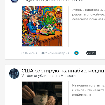
DzagiNews
опубликовал в
Новости
Учёные наконец смо
рецепты спокойнее.
легалайза пока нет 
16 июня
2 комментария
1
сша
США сортируют каннабис: медици
Varden
опубликовал в
Новости
Нынешняя статья яв
и хэмпа» Кто не чит
спойлеры н...