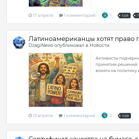
17 апреля
1 комментарий
1
сша
Латиноамериканцы хотят право го
DzagiNews
опубликовал в
Новости
Активисты подчёрки
принятии решений. 
влиять на политику 
13 апреля
1 комментарий
2
сша