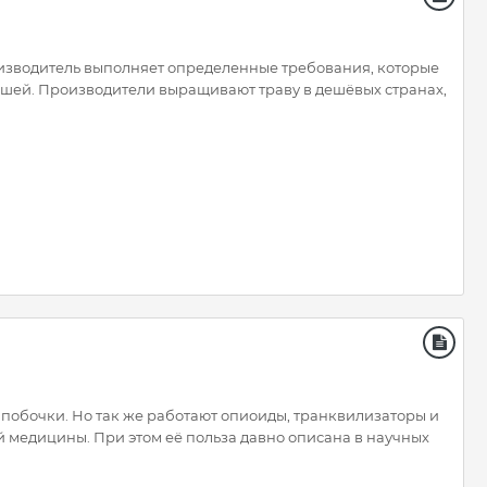
роизводитель выполняет определенные требования, которые
орошей. Производители выращивают траву в дешёвых странах,
е побочки. Но так же работают опиоиды, транквилизаторы и
й медицины. При этом её польза давно описана в научных