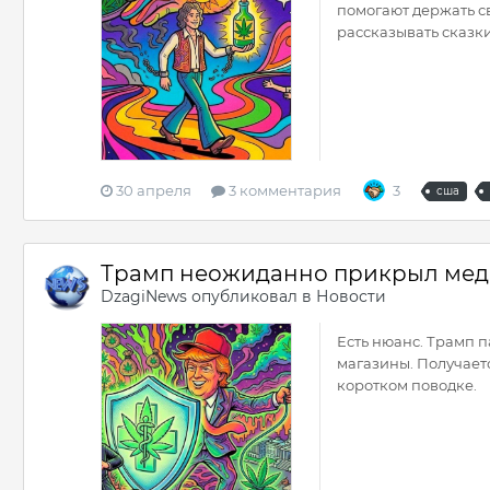
помогают держать св
рассказывать сказки
30 апреля
3 комментария
3
сша
Трамп неожиданно прикрыл медк
DzagiNews
опубликовал в
Новости
Есть нюанс. Трамп 
магазины. Получает
коротком поводке.