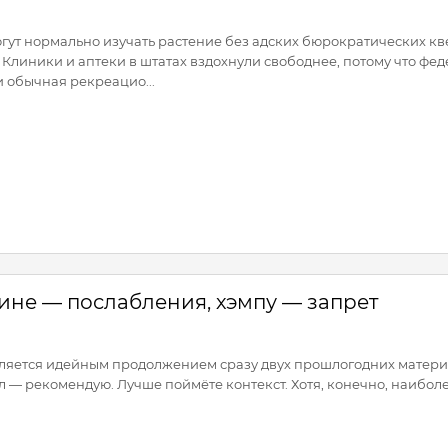
гут нормально изучать растение без адских бюрократических кв
 Клиники и аптеки в штатах вздохнули свободнее, потому что фе
и обычная рекреацио...
не — послабления, хэмпу — запрет
ляется идейным продолжением сразу двух прошлогодних матери
ал — рекомендую. Лучше поймёте контекст. Хотя, конечно, наибо