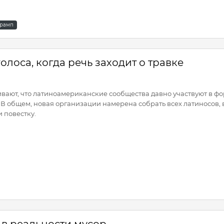
трамп
лоса, когда речь заходит о травке
вают, что латиноамериканские сообщества давно участвуют в ф
В общем, новая организации намерена собрать всех латиносов, 
и повестку.