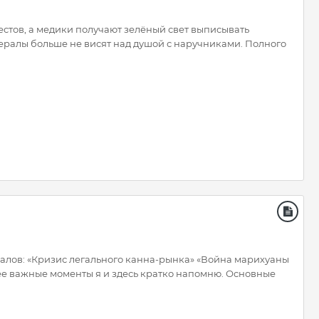
естов, а медики получают зелёный свет выписывать
дералы больше не висят над душой с наручниками. Полного
алов: «Кризис легального канна-рынка» «Война марихуаны
лее важные моменты я и здесь кратко напомню. Основные