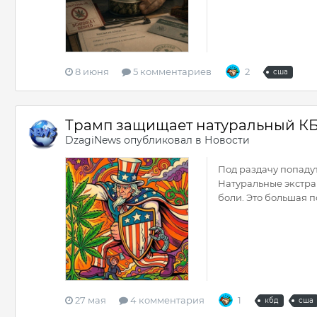
8 июня
5 комментариев
2
сша
Трамп защищает натуральный КБ
DzagiNews
опубликовал в
Новости
Под раздачу попаду
Натуральные экстра
боли. Это большая п
27 мая
4 комментария
1
кбд
сша