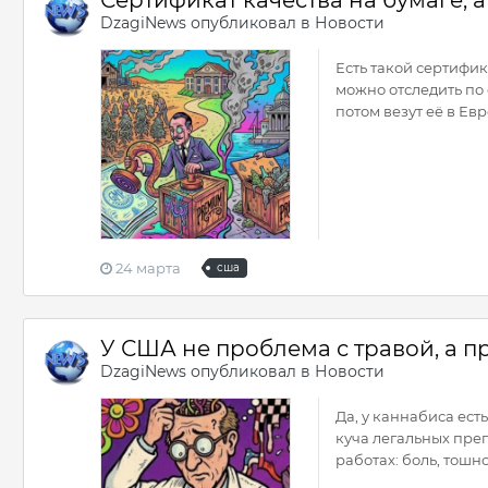
Сертификат качества на бумаге, 
DzagiNews
опубликовал в
Новости
Есть такой сертифи
можно отследить по 
потом везут её в Евро
24 марта
сша
У США не проблема с травой, а п
DzagiNews
опубликовал в
Новости
Да, у каннабиса ест
куча легальных преп
работах: боль, тошнот