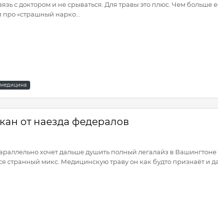
язь с доктором и не срываться. Для травы это плюс. Чем больше 
 про «страшный нарко...
медицина
ан от наезда федералов
параллельно хочет дальше душить полный легалайз в Вашингтоне
ся странный микс. Медицинскую траву он как будто признаёт и д