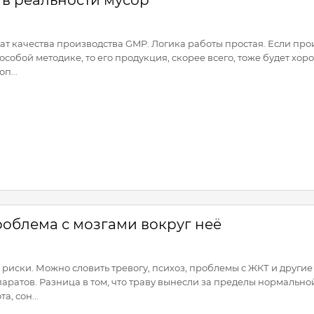
а в реальности мусор
кат качества производства GMP. Логика работы простая. Если п
особой методике, то его продукция, скорее всего, тоже будет х
п...
роблема с мозгами вокруг неё
ь риски. Можно словить тревогу, психоз, проблемы с ЖКТ и други
аратов. Разница в том, что траву вынесли за пределы нормально
а, сон...