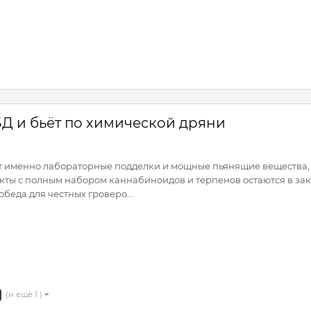
Д и бьёт по химической дряни
т именно лабораторные подделки и мощные пьянящие вещества, 
кты с полным набором каннабиноидов и терпенов остаются в зако
обеда для честных гроверо...
(и ещё 1 )