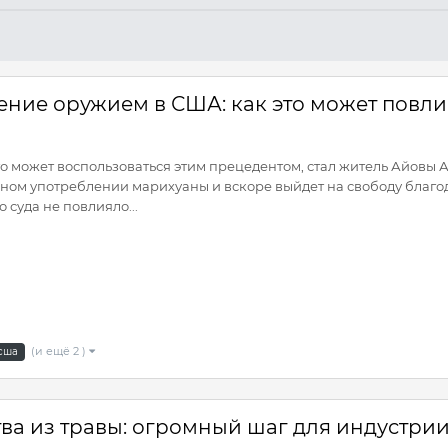
ение оружием в США: как это может повли
о может воспользоваться этим прецедентом, стал житель Айовы А
ном употреблении марихуаны и вскоре выйдет на свободу благо
суда не повлияло...
(и ещё 2 )
сша
а из травы: огромный шаг для индустри