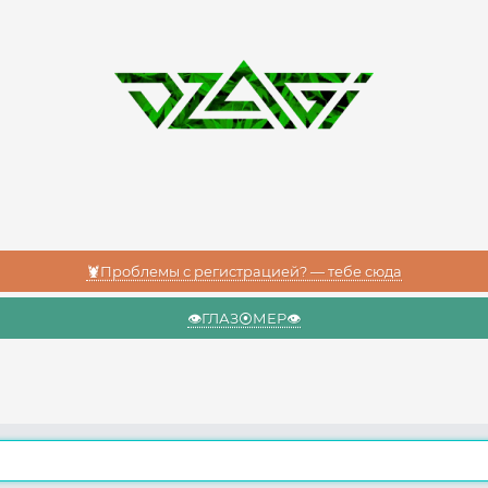
🦞Проблемы с регистрацией? — тебе сюда
👁️ГЛАЗ⦿МЕР👁️