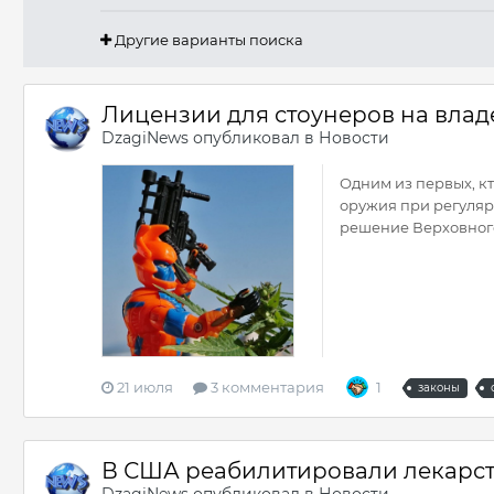
Другие варианты поиска
Лицензии для стоунеров на влад
DzagiNews
опубликовал в
Новости
Одним из первых, кт
оружия при регуляр
решение Верховного 
21 июля
3 комментария
1
законы
В США реабилитировали лекарств