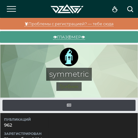
🦞Проблемы с регистрацией? — тебе сюда
👁️ГЛАЗ⦿МЕР👁️
symmetric
Грибник
ПУБЛИКАЦИЙ
962
ЗАРЕГИСТРИРОВАН