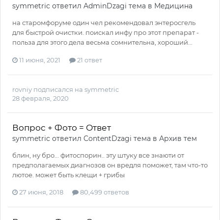
symmetric
ответил
AdminDzagi
тема в
Медицина
на старомфоруме один чел рекомендовал энтеросгель
для быстрой очистки. поискал инфу про этот препарат -
польза для этого дела весьма сомнительна, хороший...
11 июня, 2021
21 ответ
rovniy
подписался на
symmetric
28 февраля, 2020
Вопрос + Фото = Ответ
symmetric
ответил
ContentDzagi
тема в
Архив тем
блин, ну бро... фитоспорин.. эту штуку все знаюти от
предполагаемых диагнозов он вредля поможет, там что-то
лютое. может быть клещи + грибы
27 июня, 2018
80,499 ответов