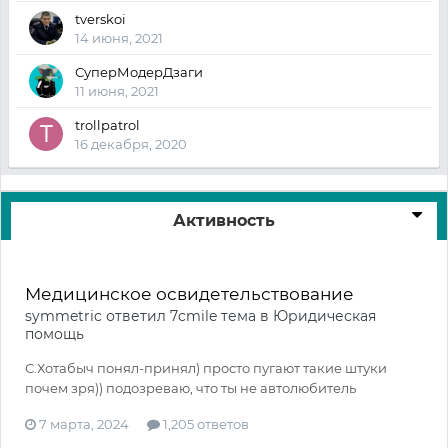
tverskoi
14 июня, 2021
СуперМодерДзаги
11 июня, 2021
trollpatrol
16 декабря, 2020
Активность
Медицинское освидетельствование
symmetric
ответил
7cmile
тема в
Юридическая
помощь
С.Хотабыч понял-принял) просто пугают такие штуки
почем зря)) подозреваю, что ты не автолюбитель
7 марта, 2024
1,205 ответов