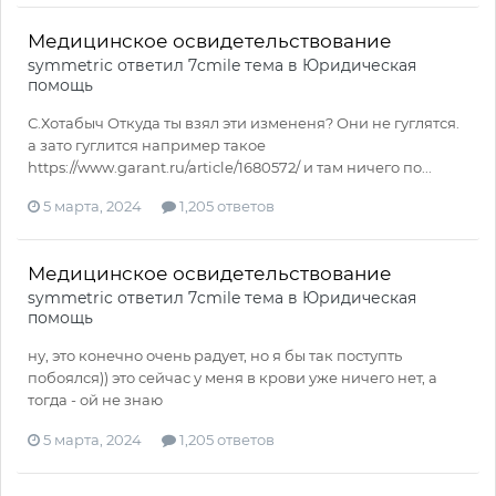
Медицинское освидетельствование
symmetric
ответил
7cmile
тема в
Юридическая
помощь
С.Хотабыч Откуда ты взял эти измененя? Они не гуглятся.
а зато гуглится например такое
https://www.garant.ru/article/1680572/ и там ничего по...
5 марта, 2024
1,205 ответов
Медицинское освидетельствование
symmetric
ответил
7cmile
тема в
Юридическая
помощь
ну, это конечно очень радует, но я бы так поступть
побоялся)) это сейчас у меня в крови уже ничего нет, а
тогда - ой не знаю
5 марта, 2024
1,205 ответов