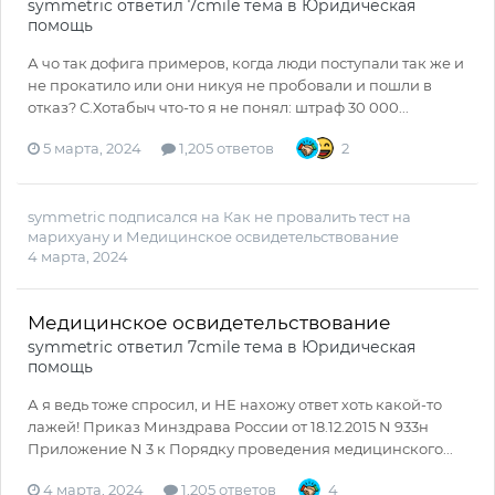
symmetric
ответил
7cmile
тема в
Юридическая
помощь
А чо так дофига примеров, когда люди поступали так же и
не прокатило или они никуя не пробовали и пошли в
отказ? С.Хотабыч что-то я не понял: штраф 30 000...
5 марта, 2024
1,205 ответов
2
symmetric
подписался на
Как не провалить тест на
марихуану
и
Медицинское освидетельствование
4 марта, 2024
Медицинское освидетельствование
symmetric
ответил
7cmile
тема в
Юридическая
помощь
А я ведь тоже спросил, и НЕ нахожу ответ хоть какой-то
лажей! Приказ Минздрава России от 18.12.2015 N 933н
Приложение N 3 к Порядку проведения медицинского...
4 марта, 2024
1,205 ответов
4