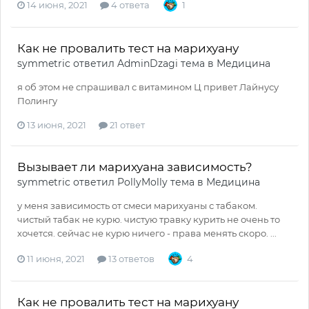
14 июня, 2021
4 ответа
1
Как не провалить тест на марихуану
symmetric
ответил
AdminDzagi
тема в
Медицина
я об этом не спрашивал с витамином Ц привет Лайнусу
Полингу
13 июня, 2021
21 ответ
Вызывает ли марихуана зависимость?
symmetric
ответил
PollyMolly
тема в
Медицина
у меня зависимость от смеси марихуаны с табаком.
чистый табак не курю. чистую травку курить не очень то
хочется. сейчас не курю ничего - права менять скоро. ...
11 июня, 2021
13 ответов
4
Как не провалить тест на марихуану