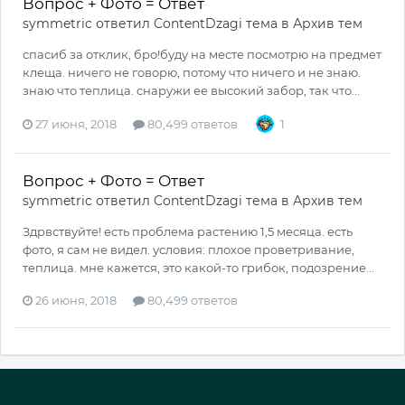
Вопрос + Фото = Ответ
symmetric
ответил
ContentDzagi
тема в
Архив тем
спасиб за отклик, бро!буду на месте посмотрю на предмет
клеща. ничего не говорю, потому что ничего и не знаю.
знаю что теплица. снаружи ее высокий забор, так что...
27 июня, 2018
80,499 ответов
1
Вопрос + Фото = Ответ
symmetric
ответил
ContentDzagi
тема в
Архив тем
Здрвствуйте! есть проблема растению 1,5 месяца. есть
фото, я сам не видел. условия: плохое проветривание,
теплица. мне кажется, это какой-то грибок, подозрение...
26 июня, 2018
80,499 ответов