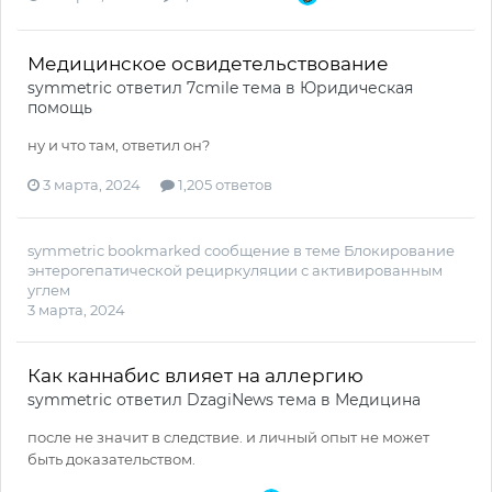
Медицинское освидетельствование
symmetric
ответил
7cmile
тема в
Юридическая
помощь
ну и что там, ответил он?
3 марта, 2024
1,205 ответов
symmetric
bookmarked сообщение в теме
Блокирование
энтерогепатической рециркуляции с активированным
углем
3 марта, 2024
Как каннабис влияет на аллергию
symmetric
ответил
DzagiNews
тема в
Медицина
после не значит в следствие. и личный опыт не может
быть доказательством.