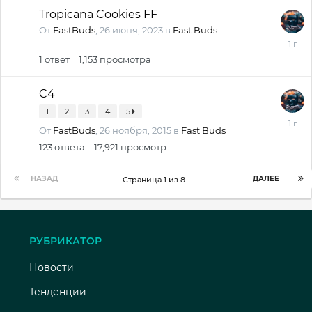
Tropicana Cookies FF
От
FastBuds
,
26 июня, 2023
в
Fast Buds
28
ноябр
1
ответ
1,153
просмотра
2024
C4
1
2
3
4
5
28
От
FastBuds
,
26 ноября, 2015
в
Fast Buds
ноябр
2024
123
ответа
17,921
просмотр
НАЗАД
ДАЛЕЕ
Страница 1 из 8
РУБРИКАТОР
Новости
Тенденции