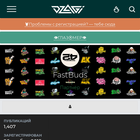
🦞Проблемы с регистрацией? — тебе сюда
👁️ГЛАЗ⦿МЕР👁️
FastBuds
Партнёр
ПУБЛИКАЦИЙ
1,407
ЗАРЕГИСТРИРОВАН