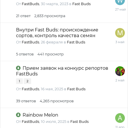
От
FastBuds
,
30 марта, 2023
в
Fast Buds
27
мая
21
ответ
2,833
просмотра
Внутри Fast Buds: происхождение
сортов, контроль качества семян
3
От
FastBuds
,
26 февраля
в
Fast Buds
мая
5
ответов
441
просмотр
Прием заявок на конкурс репортов
FastBuds
2
1
2
мая
От
FastBuds
,
16 мая, 2025
в
Fast Buds
39
ответов
4,265
просмотров
Rainbow Melon
От
FastBuds
,
10 июля, 2025
в
Fast Buds
11