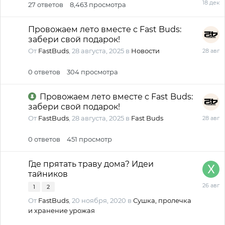
27
ответов
8,463
просмотра
декаб
2025
Провожаем лето вместе с Fast Buds:
забери свой подарок!
28
От
FastBuds
,
28 августа, 2025
в
Новости
август
2025
0
ответов
304
просмотра
Провожаем лето вместе с Fast Buds:
забери свой подарок!
28
От
FastBuds
,
28 августа, 2025
в
Fast Buds
август
2025
0
ответов
451
просмотр
Где прятать траву дома? Идеи
тайников
26
1
2
август
От
FastBuds
,
20 ноября, 2020
в
Сушка, пролечка
2025
и хранение урожая