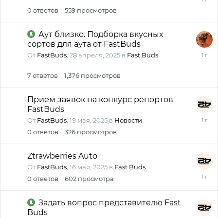
июля,
0
ответов
559
просмотров
2025
Аут близко. Подборка вкусных
сортов для аута от FastBuds
19
От
FastBuds
,
28 апреля, 2025
в
Fast Buds
мая,
2025
7
ответов
1,376
просмотров
Прием заявок на конкурс репортов
FastBuds
19
От
FastBuds
,
19 мая, 2025
в
Новости
мая,
0
ответов
326
просмотров
2025
Ztrawberries Auto
От
FastBuds
,
16 мая, 2025
в
Fast Buds
16
0
ответов
602
просмотра
мая,
2025
Задать вопрос представителю Fast
Buds