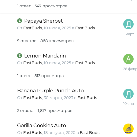
апрел
1
ответ
547
просмотров
Papaya Sherbet
От
FastBuds
,
10 июля, 2025
в
Fast Buds
1
марта
9
ответов
868
просмотров
Lemon Mandarin
От
FastBuds
,
10 июля, 2025
в
Fast Buds
26
февра
1
ответ
513
просмотра
Banana Purple Punch Auto
От
FastBuds
,
30 марта, 2023
в
Fast Buds
10
январ
2
ответа
1,817
просмотров
Gorilla Cookies Auto
От
FastBuds
,
18 августа, 2020
в
Fast Buds
18