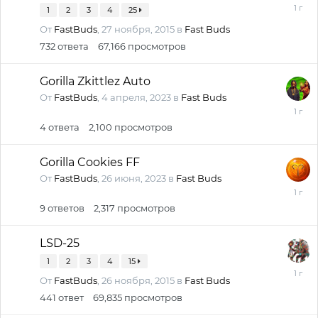
28
1
2
3
4
25
апрел
От
FastBuds
,
27 ноября, 2015
в
Fast Buds
2025
732
ответа
67,166
просмотров
Gorilla Zkittlez Auto
От
FastBuds
,
4 апреля, 2023
в
Fast Buds
21
марта,
4
ответа
2,100
просмотров
2025
Gorilla Cookies FF
От
FastBuds
,
26 июня, 2023
в
Fast Buds
15
январ
9
ответов
2,317
просмотров
2025
LSD-25
1
2
3
4
15
28
От
FastBuds
,
26 ноября, 2015
в
Fast Buds
ноябр
2024
441
ответ
69,835
просмотров