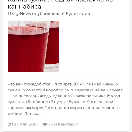
каннабиса
DzagiNews
опубликовал в
Кулинария
Что вам понадобится: 1 л спирта 90° 40 г измельчённых
сушёных соцветий конопли 3 ч.л. сиропа (в нашем случае
— вишнёвого) 3 ягоды сушёного можжевельника 15 ягод
сушёного барбариса 2 пустые бутылки >1 л с толстым
горлышком марля 1 л ягодного морса щепотка молотого
имбиря Готовка:...
10 июля, 2019
4 комментария