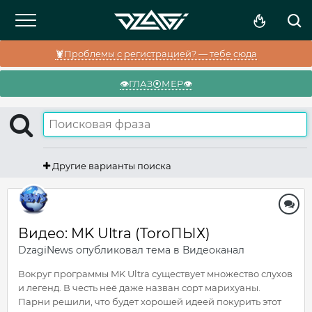
🦞Проблемы с регистрацией? — тебе сюда
👁️ГЛАЗ⦿МЕР👁️
Другие варианты поиска
Видео: MK Ultra (ToroПЫХ)
DzagiNews
опубликовал тема в
Видеоканал
Вокруг программы MK Ultra существует множество слухов
и легенд. В честь неё даже назван сорт марихуаны.
Парни решили, что будет хорошей идеей покурить этот