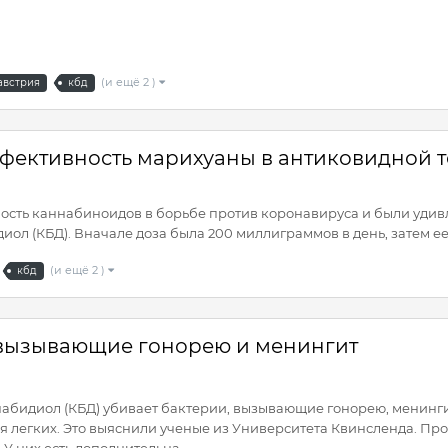
(и ещё 2 )
австрия
кбд
ффективность марихуаны в антиковидной 
ть каннабиноидов в борьбе против коронавируса и были удивле
л (КБД). Вначале доза была 200 миллиграммов в день, затем ее 
(и ещё 2 )
кбд
 вызывающие гонорею и менингит
абидиол (КБД) убивает бактерии, вызывающие гонорею, менингит
я легких. Это выяснили ученые из Университета Квинсленда. П
У них есть дополнительна...