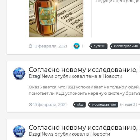
ведущих центров дет
16 февраля, 2021
1
аутизм
исследования
Согласно новому исследованию,
DzagiNews
опубликовал тема в
Новости
Оказывается, что КБД успокаивает не только людей
помогает ли КБД успокоить нервную систему братья
15 февраля, 2021
(и ещё 3 )
кбд
исследования
Согласно новому исследованию,
DzagiNews
опубликовал в
Новости