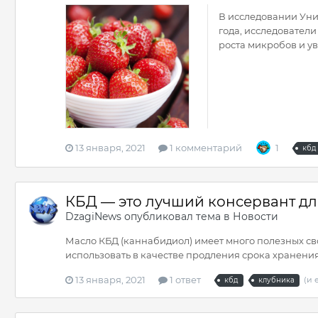
В исследовании Унив
года, исследовател
роста микробов и ув
13 января, 2021
1 комментарий
1
кбд
КБД — это лучший консервант дл
DzagiNews
опубликовал тема в
Новости
Масло КБД (каннабидиол) имеет много полезных сво
использовать в качестве продления срока хранения
13 января, 2021
1 ответ
(и 
кбд
клубника