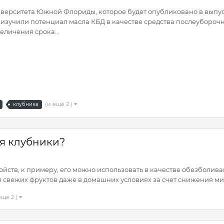
ерситета Южной Флориды, которое будет опубликовано в выпуске
и изучили потенциал масла КБД в качестве средства послеуборо
еличения срока...
(и ещё 2 )
клубника
я клубники?
йств, к примеру, его можно использовать в качестве обезболив
 свежих фруктов даже в домашних условиях за счет снижения мик
ещё 2 )