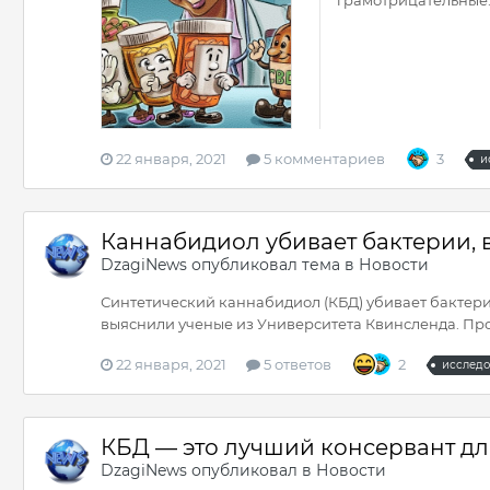
22 января, 2021
5 комментариев
3
и
Каннабидиол убивает бактерии,
DzagiNews
опубликовал тема в
Новости
Синтетический каннабидиол (КБД) убивает бактери
выяснили ученые из Университета Квинсленда. Про
22 января, 2021
5 ответов
2
исслед
КБД — это лучший консервант дл
DzagiNews
опубликовал в
Новости