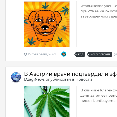
Итальянские ученые
приюта Рима 24 осо
взъерошенность шерс
15 февраля, 2021
1
(и
кбд
исследования
В Австрии врачи подтвердили э
DzagiNews
опубликовал в
Новости
В клинике Клагенфу
день, затем ее пов
пишет Nordbayern....