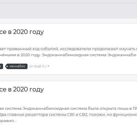
е в 2020 году
ает привычный ход событий, исследователи продолжают изучать 
чёными в 2020 году. Эндоканнабиноидная система Эндоканнаби..
(и ещё 4 )
я
каннабис
е в 2020 году
 система Эндоканнабиноидная система была открыта лишь в 1990-
 Два главных рецептора системы CB1 и CB2, похожи, но функцион
равил...