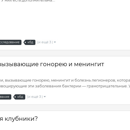
(и ещё 3 )
сследование
кбд
 вызывающие гонорею и менингит
и, вызывающие гонорею, менингит и болезнь легионеров, которая
воцирующие эти заболевания бактерии — грамотрицательные. У н
(и ещё 3 )
ование
кбд
я клубники?