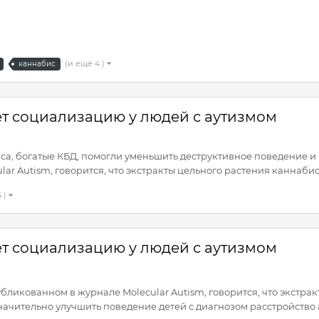
(и ещё 4 )
каннабис
т социализацию у людей с аутизмом
са, богатые КБД, помогли уменьшить деструктивное поведение и 
r Autism, говорится, что экстракты цельного растения каннабис 
5 )
т социализацию у людей с аутизмом
убликованном в журнале Molecular Autism, говорится, что экстр
начительно улучшить поведение детей с диагнозом расстройство 