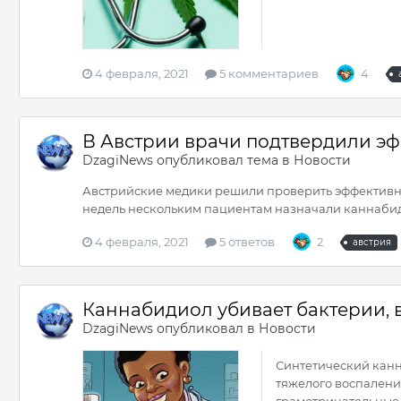
4 февраля, 2021
5 комментариев
4
В Австрии врачи подтвердили э
DzagiNews
опубликовал тема в
Новости
Австрийские медики решили проверить эффективнос
недель нескольким пациентам назначали каннабидио
4 февраля, 2021
5 ответов
2
австрия
Каннабидиол убивает бактерии,
DzagiNews
опубликовал в
Новости
Синтетический канн
тяжелого воспалени
грамотрицательные. 