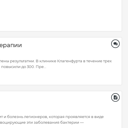
терапии
ны результатми. В клинике Клагенфурта в течение трех
повысили до 300. Пре...
 и болезнь легионеров, которая проявляется в виде
ровоцирующие эти заболевания бактерии —