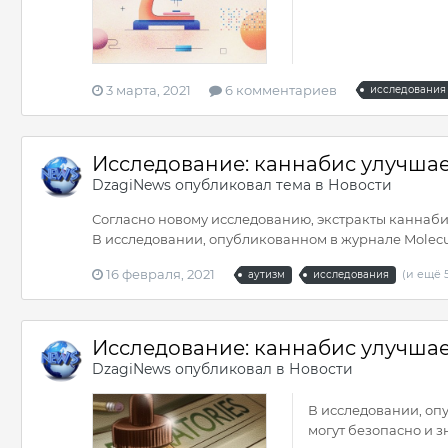
3 марта, 2021
6 комментариев
исследования
Исследование: каннабис улучшае
DzagiNews
опубликовал тема в
Новости
Согласно новому исследованию, экстракты каннаби
В исследовании, опубликованном в журнале Molecula
16 февраля, 2021
(и ещё 
аутизм
исследования
Исследование: каннабис улучшае
DzagiNews
опубликовал в
Новости
В исследовании, оп
могут безопасно и з