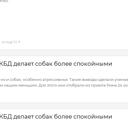
ско...
(и ещё 5 )
 КБД делает собак более спокойными
, но и собак, особенно агрессивных. Такие выводы сделали учен
м нашим меньшим. Для этого они отобрали из приюта Рима 24 осо
 КБД делает собак более спокойными