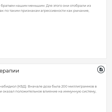
 братьям нашим меньшим. Для этого они отобрали из
ак по таким признакам агрессивности как рычание,
терапии
набидиол (КБД). Вначале доза была 200 миллиграммов в
 и оказал положительное влияние на иммунную систему,