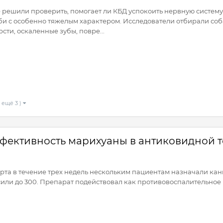
 решили проверить, помогает ли КБД успокоить нервную систему
би с особенно тяжелым характером. Исследователи отбирали соб
ти, оскаленные зубы, повре...
 ещё 3 )
ффективность марихуаны в антиковидной 
рта в течение трех недель нескольким пациентам назначали кан
ысили до 300. Препарат подействовал как противовоспалительное