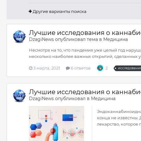
Другие варианты поиска
Лучшие исследования о каннабис
DzagiNews
опубликовал тема в
Медицина
Несмотря на то, что пандемия уже целый год наруш
несколько наиболее важных открытий, сделанных у
3 марта, 2021
6 ответов
2
исследовани
Лучшие исследования о каннабис
DzagiNews
опубликовал в
Медицина
Эндоканнабиноидная
конца не известны.
лекарство, которое п