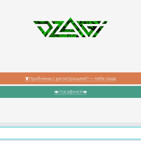
🦞Проблемы с регистрацией? — тебе сюда
👁️ГЛАЗ⦿МЕР👁️