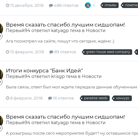
15 декабря, 2018
488 ответов
1
отзывы
пожела
Время сказать спасибо лучшим сидшопам!
Первый94
ответил
katyagp
тема в
Новости
Ага посмотрел на сайте, пишут что сегодня, ждёмс ;)
15 февраля, 2018
89 ответов
green house seed company
Итоги конкурса "Банк Идей"
Первый94
ответил
krisgp
тема в
Новости
Была связь, ответ был мол ждите передала данные обученным лю
8 февраля, 2018
16 ответов
paradise seeds
конкурс
Время сказать спасибо лучшим сидшопам!
Первый94
ответил
katyagp
тема в
Новости
А розыгрыш после сего мероприятия будет? ну оставшихся при