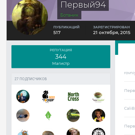
Первый94
Ботаник
ПУБЛИКАЦИЙ
ЗАРЕГИСТРИРОВАН
517
21 октября, 2015
РЕПУТАЦИЯ
344
Магистр
rovni
27 ПОДПИСЧИКОВ
Перв
Cali
Перв