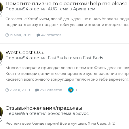
Помогите плиз че то с растихой! help me please
Первый94
ответил
AUG
тема в
Архив тем
Согласен с Хотабычем, делай день дольше и насчёт влаги, по
подливать снизу в поддон чтобы увлажнить корни которые повы
15 мая, 2019
47 ответов
West Coast O.G.
Первый94
ответил
FastBuds
тема в
Fast Buds
Многие говорят и приводят доводы о том что Фасты делают шляп
Кост не подводит, отличные однородные кусты, растения не п
касается всего живого вокруг дари тепло и оно тебе вернётся! :h
2 мая, 2019
250 ответов
1
Отзывы/пожелания/предъявы
Первый94
ответил
Sovoc
тема в
Sovoc
Респект всей банде парни! Всё в лучшем, X на базе. :hi2: