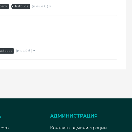
(и ещё 6 )
pany
fastbuds
(и ещё 6 )
fastbuds
А
АДМИНИСТРАЦИЯ
.com
Контакты администрации