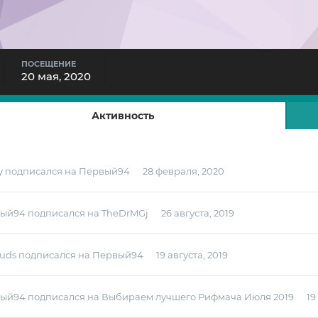
ПОСЕЩЕНИЕ
20 мая, 2020
Активность
y
подписался на
Первый94
28 февраля, 2020
ый94
подписался на
TheDrMGj
26 августа, 2019
Buds
подписался на
Первый94
19 августа, 2019
ый94
подписался на
Выбираем лучшего Рифмача Июля 2019
19