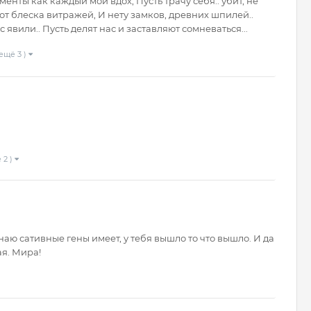
енты как каждый мой вдох, Пусть трачу себя.. убит, не
 от блеска витражей, И нету замков, древних шпилей..
 явили.. Пусть делят нас и заставляют сомневаться...
ещё 3 )
 2 )
аю сативные гены имеет, у тебя вышло то что вышло. И да
я. Мира!