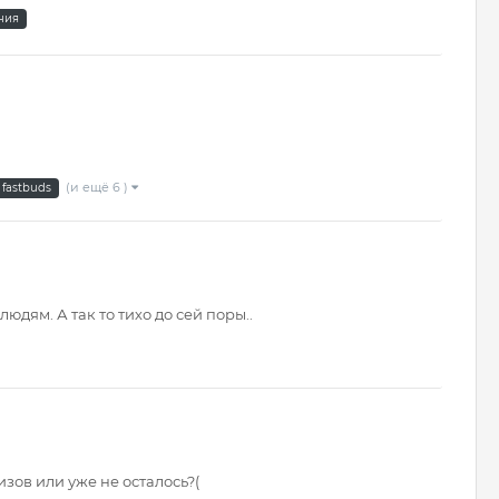
ния
(и ещё 6 )
fastbuds
дям. А так то тихо до сей поры..
зов или уже не осталось?(