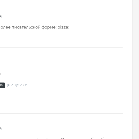
й
 более писательской форме :pizza:
.
(и ещё 2 )
ма
й