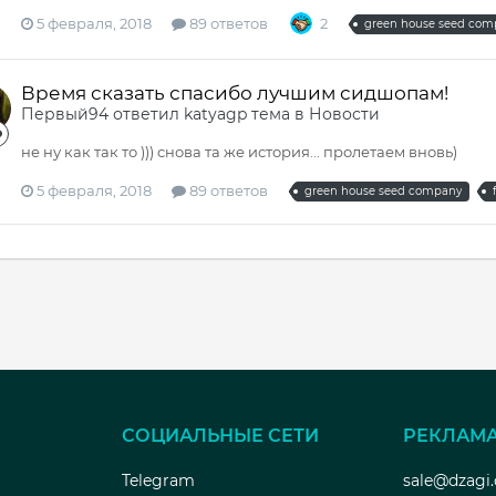
5 февраля, 2018
89 ответов
2
green house seed com
Время сказать спасибо лучшим сидшопам!
Первый94
ответил
katyagp
тема в
Новости
не ну как так то ))) снова та же история... пролетаем вновь)
5 февраля, 2018
89 ответов
green house seed company
СОЦИАЛЬНЫЕ СЕТИ
РЕКЛАМ
Telegram
sale@dzagi