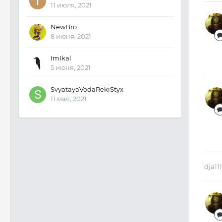
11 июля, 2021
NewBro
8 июня, 2021
ImIkal
5 июня, 2021
SvyatayaVodaRekiStyx
11 мая, 2021
dja111