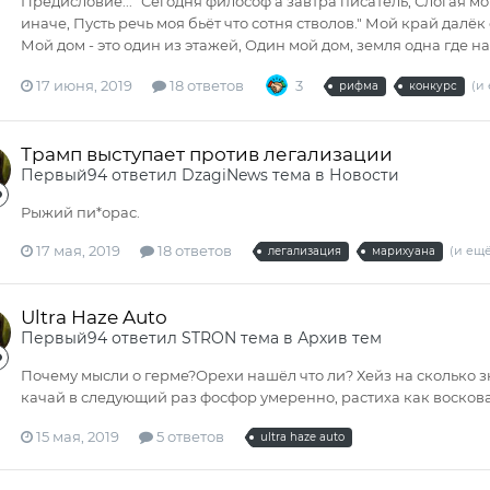
Предисловие... "Сегодня философ а завтра писатель, Слогая мом
иначе, Пусть речь моя бьёт что сотня стволов." Мой край далёк
Мой дом - это один из этажей, Один мой дом, земля одна где нас
17 июня, 2019
18 ответов
3
(и 
рифма
конкурс
Трамп выступает против легализации
Первый94
ответил
DzagiNews
тема в
Новости
Рыжий пи*орас.
17 мая, 2019
18 ответов
(и ещё
легализация
марихуана
Ultra Haze Auto
Первый94
ответил
STRON
тема в
Архив тем
Почему мысли о герме?Орехи нашёл что ли? Хейз на сколько зн
качай в следующий раз фосфор умеренно, растиха как воскова
15 мая, 2019
5 ответов
ultra haze auto