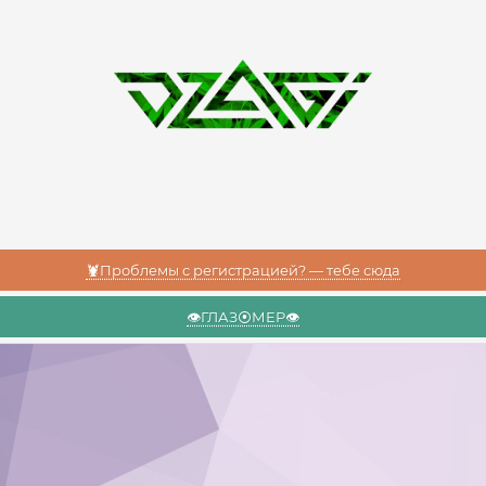
🦞Проблемы с регистрацией? — тебе сюда
👁️ГЛАЗ⦿МЕР👁️