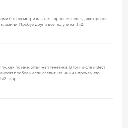
дними бэг посмотри как там корни, можешь даже просто
лазили. Пробуй друг и всё получится :hi2:
у, как по мне, отличная генетика. В том числе и Вест
риносят проблем если следить за ними.Впрочем это
i2: :clap: