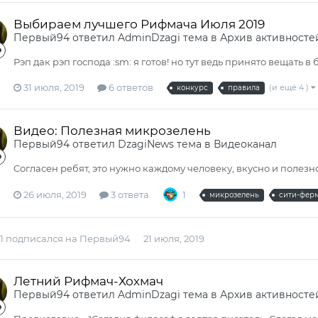
Выбираем лучшего Рифмача Июля 2019
Первый94
ответил
AdminDzagi
тема в
Архив активносте
Рэп дак рэп господа :sm: я готов! но тут ведь принято вещать в
31 июля, 2019
6 ответов
(и ещё 4 )
конкурс
правила
Видео: Полезная микрозелень
Первый94
ответил
DzagiNews
тема в
Видеоканал
Cогласен ребят, это нужно каждому человеку, вкусно и полезно
26 июля, 2019
3 ответа
1
микрозелень
сити-фер
1
подписался на
Первый94
21 июля, 2019
Летний Рифмач-Хохмач
Первый94
ответил
AdminDzagi
тема в
Архив активносте