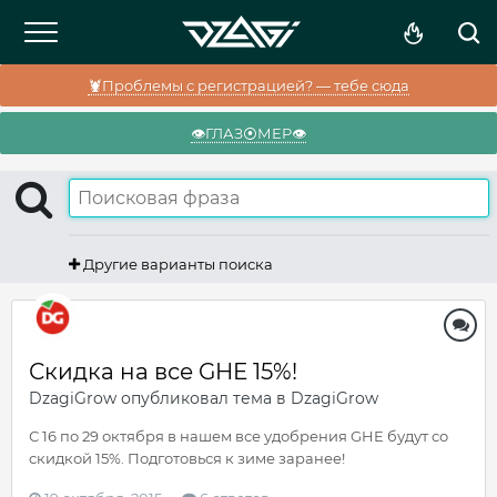
🦞Проблемы с регистрацией? — тебе сюда
👁️ГЛАЗ⦿МЕР👁️
Другие варианты поиска
Скидка на все GHE 15%!
DzagiGrow
опубликовал тема в
DzagiGrow
С 16 по 29 октября в нашем все удобрения GHE будут со
скидкой 15%. Подготовься к зиме заранее!