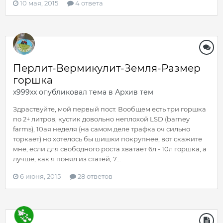
10 мая, 2015
4 ответа
Перлит-Вермикулит-Земля-Размер
горшка
x999xx
опубликовал тема в
Архив тем
Здраствуйте, мой первый пост. Вообщем есть три горшка
по 2+ литров, кустик довольно неплохой LSD (barney
farms), 10ая неделя (на самом деле трафка оч сильно
торкает) но хотелось бы шишки покрупнее, вот скажите
мне, если для свободного роста хватает 6л - 10л горшка, а
лучше, как я понял из статей, 7...
6 июня, 2015
28 ответов