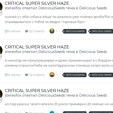
CRITICAL SUPER SILVER HAZE
stereofox
ответил
DeliciousSeeds
тема в
Delicious Seeds
считай у с ебя собака яйца! ты реально уже поймал долбa*ба! я
оправдываться с тобой за ведра ! тормази бро !
6 июня
32 ответа
1
deliciousseeds
delicious seeds
CRITICAL SUPER SILVER HAZE
stereofox
ответил
DeliciousSeeds
тема в
Delicious Seeds
я никогда не приукрашиваю и даже приуменшаю! а с бордом ош
измены спрыгни!тебе не катит!дурачком станешь скоро если 
6 июня
32 ответа
1
deliciousseeds
delicious seeds
CRITICAL SUPER SILVER HAZE
stereofox
ответил
DeliciousSeeds
тема в
Delicious Seeds
из под краски ! всего влезло 25 усело примерно 20 сейчас но н