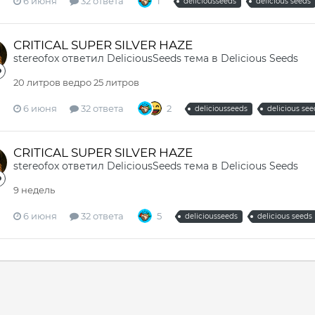
6 июня
32 ответа
1
deliciousseeds
delicious seeds
CRITICAL SUPER SILVER HAZE
stereofox
ответил
DeliciousSeeds
тема в
Delicious Seeds
20 литров ведро 25 литров
6 июня
32 ответа
2
deliciousseeds
delicious see
CRITICAL SUPER SILVER HAZE
stereofox
ответил
DeliciousSeeds
тема в
Delicious Seeds
9 недель
6 июня
32 ответа
5
deliciousseeds
delicious seeds