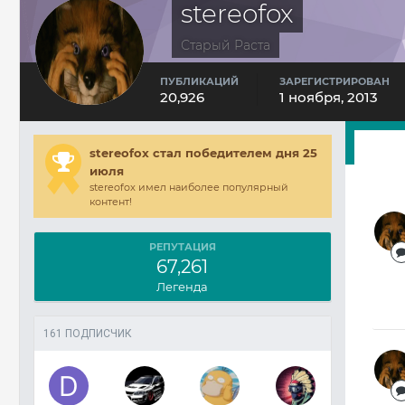
stereofox
Старый Раста
ПУБЛИКАЦИЙ
ЗАРЕГИСТРИРОВАН
20,926
1 ноября, 2013
stereofox стал победителем дня 25
июля
stereofox имел наиболее популярный
контент!
РЕПУТАЦИЯ
67,261
Легенда
161 ПОДПИСЧИК