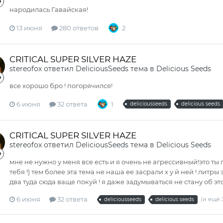
народилась Гавайская!
13 июня
280 ответов
2
CRITICAL SUPER SILVER HAZE
stereofox
ответил
DeliciousSeeds
тема в
Delicious Seeds
все хорошо бро ! погорячился!
6 июня
32 ответа
1
deliciousseeds
delicious seeds
CRITICAL SUPER SILVER HAZE
stereofox
ответил
DeliciousSeeds
тема в
Delicious Seeds
мне не нужно у меня все есть и я очень не агрессивный!это т
тебя !) тем более эта тема не наша ее засрали х у й ней ! лит
два туда сюда ваще покуй ! я даже задумываться не стану об эт
6 июня
32 ответа
(и ещё 
deliciousseeds
delicious seeds