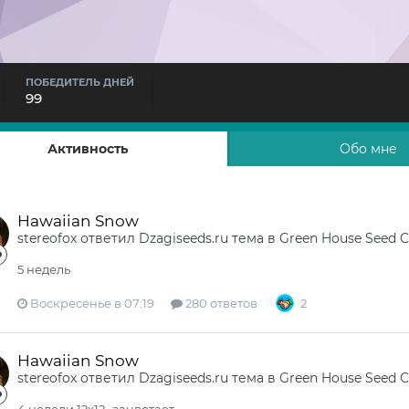
ПОБЕДИТЕЛЬ ДНЕЙ
99
Активность
Обо мне
Hawaiian Snow
stereofox
ответил
Dzagiseeds.ru
тема в
Green House Seed 
5 недель
Воскресенье в 07:19
280 ответов
2
Hawaiian Snow
stereofox
ответил
Dzagiseeds.ru
тема в
Green House Seed 