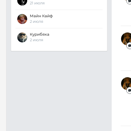
21 июля
Майн Кайф
2 июля
Курибяка
2 июля