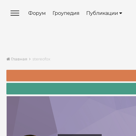
Форум
Гроупедия
Публикации
Главная
stereofox