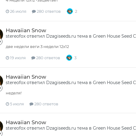
4 недели 12х12 -зацветает
26 июля
280 ответов
2
Hawaiian Snow
stereofox
ответил
Dzagiseeds.ru
тема в
Green House Seed 
две недели веги 3 недели 12х12
19 июля
280 ответов
3
Hawaiian Snow
stereofox
ответил
Dzagiseeds.ru
тема в
Green House Seed 
неделя!
5 июля
280 ответов
Hawaiian Snow
stereofox
ответил
Dzagiseeds.ru
тема в
Green House Seed 