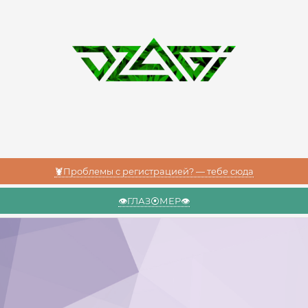
🦞Проблемы с регистрацией? — тебе сюда
👁️ГЛАЗ⦿МЕР👁️