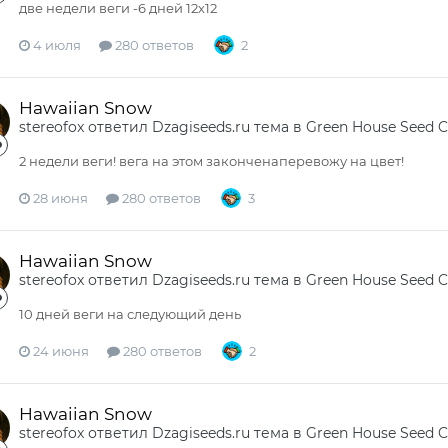
две недели веги -6 дней 12х12
4 июля
280 ответов
2
Hawaiian Snow
stereofox
ответил
Dzagiseeds.ru
тема в
Green House Seed 
2 недели веги! вега на этом законченаперевожу на цвет!
28 июня
280 ответов
3
Hawaiian Snow
stereofox
ответил
Dzagiseeds.ru
тема в
Green House Seed 
10 дней веги на следующий день
24 июня
280 ответов
2
Hawaiian Snow
stereofox
ответил
Dzagiseeds.ru
тема в
Green House Seed 