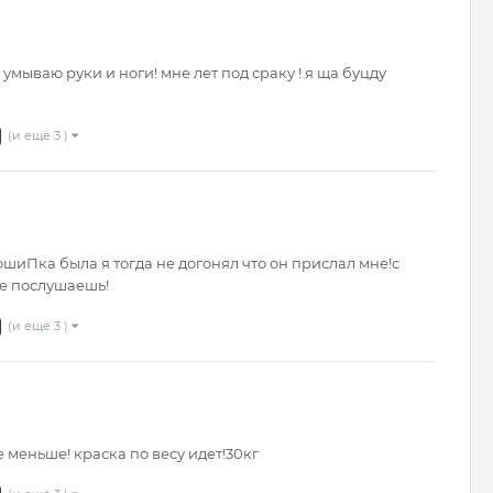
 умываю руки и ноги! мне лет под сраку ! я ща буцду
(и ещё 3 )
иПка была я тогда не догонял что он прислал мне!с
не послушаешь!
(и ещё 3 )
е меньше! краска по весу идет!30кг