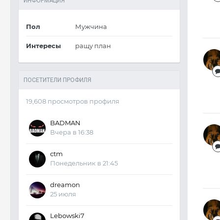
ИНФОРМАЦИЯ
Пол
Мужчина
Интересы
ращу план
ПОСЕТИТЕЛИ ПРОФИЛЯ
19,608 просмотров профиля
BADMAN
Вчера в 16:38
ctm
Понедельник в 21:45
dreamon
25 июля
Lebowski7