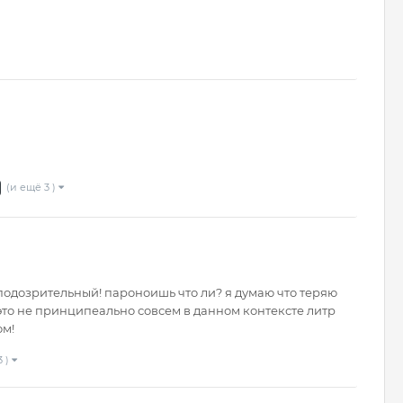
(и ещё 3 )
ы подозрительный! пароноишь что ли? я думаю что теряю
ры это не принципеально совсем в данном контексте литр
ом!
3 )