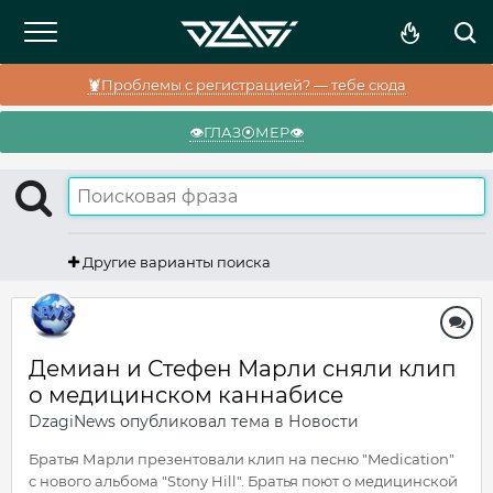
🦞Проблемы с регистрацией? — тебе сюда
👁️ГЛАЗ⦿МЕР👁️
Другие варианты поиска
Демиан и Стефен Марли сняли клип
о медицинском каннабисе
DzagiNews
опубликовал тема в
Новости
Братья Марли презентовали клип на песню "Medication"
с нового альбома "Stony Hill". Братья поют о медицинской