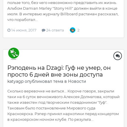
пользе того, без чего невозможно представить их жизнь.
Альбом Damian Marley "Stony Hill" должен выйти в конце
июля. В интервью журналу Billboard растаман рассказал,
что поработал...
14 июня, 2017
24 ответа
2
Рэподень на Dzagi: Гуф не умер, он
просто 6 дней вне зоны доступа
katyagp
опубликовал тема в
Новости
Сколько веревочке не виться... Короче говоря, закрыли
таки на 6 суток вечноживого Алексея Долматова, который
также известен под творческим псевдонимом "Гуф".
Таковым было постановление Мирового суда
Красноярска. Рэпер принял наркотики перед концертом
в красноярском ночном клубе. По результа...