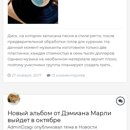
Диск, на котором записана песня в стиле регги, после
предварительной обработки готов для курения. На
данный момент музыканты изготовили только две
пластинки, каждая стоимостью в семь тысяч долларов.
Однако музыка на необычном материале звучит плохо,
поэтому участники группы планируют создать треть...
27 января, 2017
13 комментариев
Новый альбом от Дэмиана Марли
выйдет в октябре
AdminDzagi
опубликовал тема в
Новости