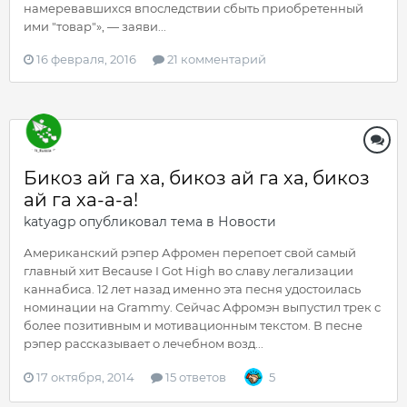
намеревавшихся впоследствии сбыть приобретенный
ими "товар"», — заяви...
16 февраля, 2016
21 комментарий
Бикоз ай га ха, бикоз ай га ха, бикоз
ай га ха-а-а!
katyagp
опубликовал тема в
Новости
Американский рэпер Афромен перепоет свой самый
главный хит Because I Got High во славу легализации
каннабиса. 12 лет назад именно эта песня удостоилась
номинации на Grammy. Сейчас Афромэн выпустил трек с
более позитивным и мотивационным текстом. В песне
рэпер рассказывает о лечебном возд...
17 октября, 2014
15 ответов
5