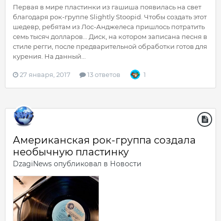
Первая в мире пластинки из гашиша появилась на свет
благодаря рок-группе Slightly Stoopid. Чтобы создать этот
шедевр, ребятам из Лос-Анджелеса пришлось потратить
семь тысяч долларов... Диск, на котором записана песня в
стиле регги, после предварительной обработки готов для
курения. На данный...
27 января, 2017
13 ответов
1
Американская рок-группа создала
необычную пластинку
DzagiNews
опубликовал в
Новости