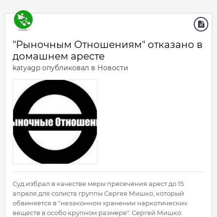
"Рыночным Отношениям" отказано в
домашнем аресте
katyagp
опубликовал в
Новости
Суд избрал в качестве меры пресечения арест до 15
апреля для солиста группы Сергея Мишко, который
обвиняется в "незаконном хранении наркотических
веществ в особо крупном размере". Сергей Мишко