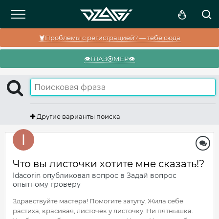
🦞Проблемы с регистрацией? — тебе сюда
👁️ГЛАЗ⦿МЕР👁️
Другие варианты поиска
Что вы листочки хотите мне сказать!?
Idacorin
опубликовал вопрос в
Задай вопрос
опытному гроверу
Здравствуйте мастера! Помогите затупу. Жила себе
растиха, красивая, листочек у листочку. Ни пятнышка.