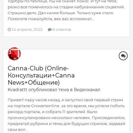
Удобры по таблице, пш не скачет. Кокос. И тут на тебе,
резко все поменялось на стадии набуханиания соцветий.
Страшно дело. Дал калия больше. Только хуже стало.
Помогите пожалуйста, век вас вспоминат...
14 апреля, 2022
6 ответов
Canna-Club (Online-
Консультации+Canna
News+Общение)
Kvadrattt
опубликовал тема в
Видеоканал
Привет! пару часов назад, я запустил свой первый стрим
на портале Growersonline. за это время, мы успели побить
рекорд портала, и собрать 11 зрителей. Было
проконсультировано несколько человек. Присоединяйся,
предлагай рубрики и темы для будущих стримов, задавай
свои воп...