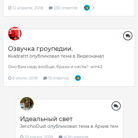
12 апреля, 2018
230 ответов
3
Озвучка гроупедии.
Kvadrattt
опубликовал тема в
Видеоканал
Оно Вам надо вообще, бразы и систы? :wink2:
8 июля, 2018
15 ответов
1
Идеальный свет
JerichoDust
опубликовал тема в
Архив тем
25 марта, 2018
408 ответов