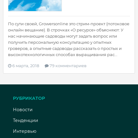
По сути своей, Growersonline это стрим-проект (потоковое
онлайн вещание). В строчках «О ресурсе» объясняют: У
нас начинающие садоводы могут задать вопрос или
получить персональную консультацию у опытных
гроверов, а опытные садоводы рассказать о простых и
высокотехнологичных способах выращивания рас...
6 марта, 2018
79 комментариев
РУБРИКАТОР
Новости
Тенденции
Интервью