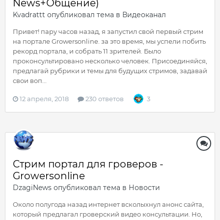
News+Общение)
Kvadrattt
опубликовал тема в
Видеоканал
Привет! пару часов назад, я запустил свой первый стрим
на портале Growersonline. за это время, мы успели побить
рекорд портала, и собрать 11 зрителей. Было
проконсультировано несколько человек. Присоединяйся,
предлагай рубрики и темы для будущих стримов, задавай
свои воп...
12 апреля, 2018
230 ответов
3
Стрим портал для гроверов -
Growersonline
DzagiNews
опубликовал тема в
Новости
Около полугода назад интернет всколыхнул анонс сайта,
который предлагал гроверский видео консультации. Но,