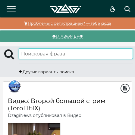
🦞Проблемы с регистрацией? — тебе сюда
👁️ГЛАЗ⦿МЕР👁️
Другие варианты поиска
Видео: Второй большой стрим
(ToroПЫХ)
DzagiNews
опубликовал в
Видео