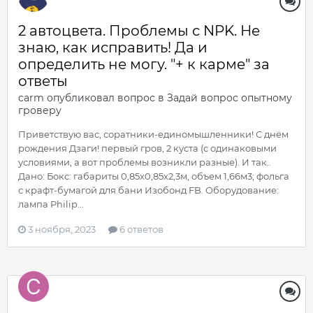
2 автоцвета. Проблемы с NPK. Не
знаю, как исправить! Да и
определить не могу. "+ к карме" за
ответы
carm
опубликовал вопрос в
Задай вопрос опытному
гроверу
Приветствую вас, соратники-единомышленники! С днём
рождения Дзаги! первый гров, 2 куста (с одинаковыми
условиями, а вот проблемы возникли разные). И так..
Дано: Бокс: габариты 0,85х0,85х2,3м, объем 1,66м3; фольга
с крафт-бумагой для бани Изобонд FB. Оборудование:
лампа Philip...
3 ноября, 2023
6 ответов