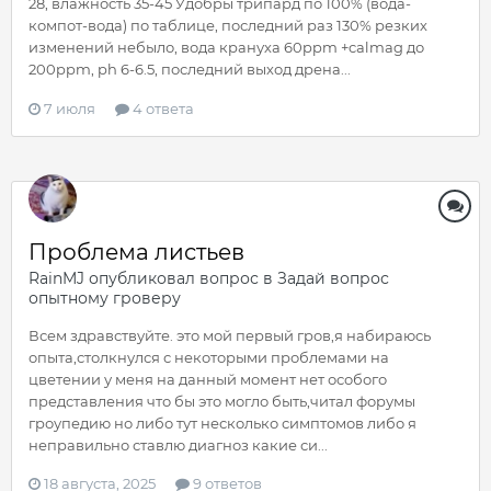
28, влажность 35-45 Удобры трипард по 100% (вода-
компот-вода) по таблице, последний раз 130% резких
изменений небыло, вода крануха 60ppm +calmag до
200ppm, ph 6-6.5, последний выход дрена...
7 июля
4 ответа
Проблема листьев
RainMJ
опубликовал вопрос в
Задай вопрос
опытному гроверу
Всем здравствуйте. это мой первый гров,я набираюсь
опыта,столкнулся с некоторыми проблемами на
цветении у меня на данный момент нет особого
представления что бы это могло быть,читал форумы
гроупедию но либо тут несколько симптомов либо я
неправильно ставлю диагноз какие си...
18 августа, 2025
9 ответов