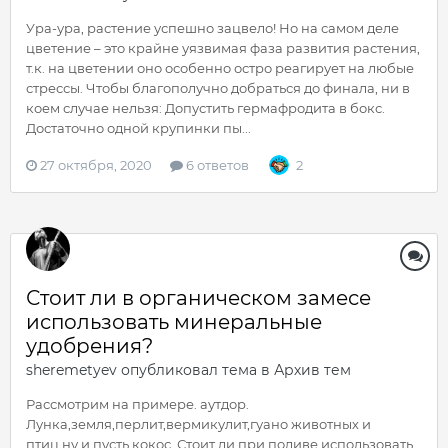
Ура-ура, растение успешно зацвело! Но на самом деле
цветение – это крайне уязвимая фаза развития растения,
т.к. на цветении оно особенно остро реагирует на любые
стрессы. Чтобы благополучно добраться до финала, ни в
коем случае нельзя: Допустить гермафродита в бокс.
Достаточно одной крупинки пы...
27 октября, 2020
6 ответов
2
Стоит ли в органическом замесе
использовать минеральные
удобрения?
sheremetyev
опубликовал тема в
Архив тем
Рассмотрим на примере. аутдор.
Лунка,земля,перлит,вермикулит,гуано животных и
птиц,ну и пусть кокос. Стоит ли при поливе использовать