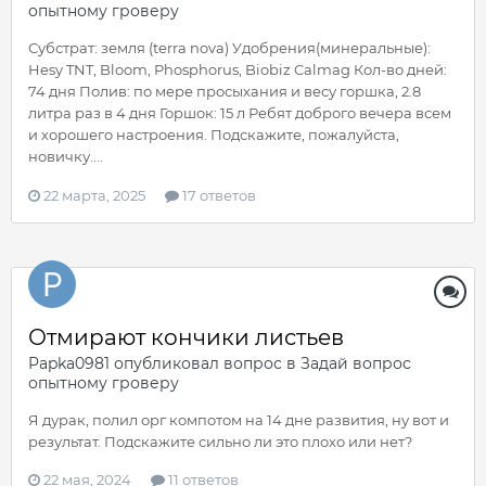
опытному гроверу
Субстрат: земля (terra nova) Удобрения(минеральные):
Hesy TNT, Bloom, Phosphorus, Biobiz Calmag Кол-во дней:
74 дня Полив: по мере просыхания и весу горшка, 2.8
литра раз в 4 дня Горшок: 15 л Ребят доброго вечера всем
и хорошего настроения. Подскажите, пожалуйста,
новичку....
22 марта, 2025
17 ответов
Отмирают кончики листьев
Papka0981
опубликовал вопрос в
Задай вопрос
опытному гроверу
Я дурак, полил орг компотом на 14 дне развития, ну вот и
результат. Подскажите сильно ли это плохо или нет?
22 мая, 2024
11 ответов