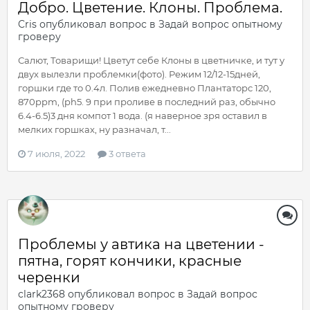
Добро. Цветение. Клоны. Проблема.
Cris
опубликовал вопрос в
Задай вопрос опытному
гроверу
Салют, Товарищи! Цветут себе Клоны в цветничке, и тут у
двух вылезли проблемки(фото). Режим 12/12-15дней,
горшки где то 0.4л. Полив ежедневно Плантаторс 120,
870ppm, (ph5. 9 при проливе в последний раз, обычно
6.4-6.5)3 дня компот 1 вода. (я наверное зря оставил в
мелких горшках, ну разначал, т...
7 июля, 2022
3 ответа
Проблемы у автика на цветении -
пятна, горят кончики, красные
черенки
clark2368
опубликовал вопрос в
Задай вопрос
опытному гроверу