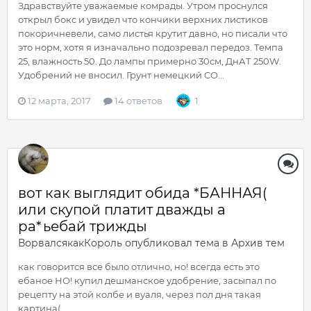
Здравствуйте уважаемые комрады. Утром проснулся
открыл бокс и увидел что кончики верхних листиков
покоричневели, само листья крутит давно, но писали что
это норм, хотя я изначально подозревал передоз. Темпа
25, влажность 50. До лампы примерно 30см, ДнАТ 250W.
Удобрений не вносил. Грунт немецкий CO...
12 марта, 2017
14 ответов
1
вот как выглядит обида *БАННАЯ(
или скупой платит дважды а
ра*ьебай трижды
ВорвалсякакКороль
опубликовал тема в
Архив тем
как говорится все было отлично, но! всегда есть это
ебаное НО! купил дешманское удобрение, засыпал по
рецепту на этой колбе и вуаля, через пол дня такая
картина(