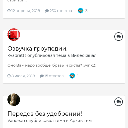
свои воп...
12 апреля, 2018
230 ответов
3
Озвучка гроупедии.
Kvadrattt
опубликовал тема в
Видеоканал
Оно Вам надо вообще, бразы и систы? :wink2:
8 июля, 2018
15 ответов
1
Передоз без удобрений!
Vandeon
опубликовал тема в
Архив тем