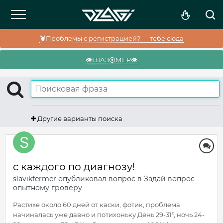
🦞Проблемы с регистрацией? — тебе сюда
👁️ГЛАЗ⦿МЕР👁️
Другие варианты поиска
с каждого по диагнозу!
slavikfermer
опубликовал вопрос в
Задай вопрос
опытному гроверу
Растихе около 60 дней от каски, фотик, проблема
начиналась уже давно и потихоньку День 29-31°, ночь 24-